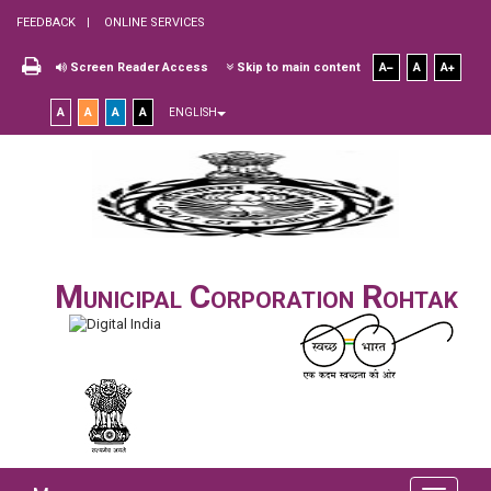
FEEDBACK
ONLINE SERVICES
Screen Reader Access
Skip to main content
A
A
A
A
A
A
A
ENGLISH
Municipal Corporation Rohtak