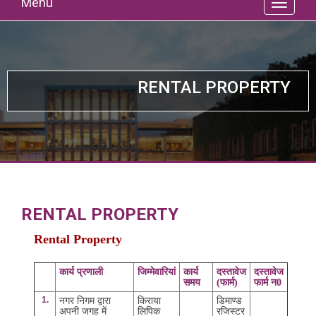
Menu
RENTAL PROPERTY
RENTAL PROPERTY
Rental Property
कार्य प्रणाली
जिम्मेवारियां
कार्य
दस्तावेज
दस्तावेज
समय
(फार्म)
फार्म न0
1.
नगर निगम द्वारा
किराया
डिमाण्ड
अपनी जगह में
लिपिक
रजिस्टर