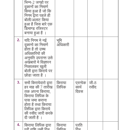
भिन्न-2 जगहो पर
दूकानों का निमार्ण
किया हुआ है जो कि
निगम द्वारा पहले ही
बोली/अलाट किया
हुआ है जिस बारे एक
डिमाण्ड रजिस्टर
बनाया हुआ है ।
2.
यदि निगम मे नई
भूमि
दूकानो का निमार्ण
अधिकारी
होता है तो उच्च
अधिकारियो की
अनुमति उपरान्त उसे
अखबारो मे विज्ञापन
निकालकर खुली
बोली द्वारा किराये पर
छोडा जाता है ।
3.
सभी किरायेदारो द्वारा
किराया
प्रत्येक
जी-8
हर माह की 7 तारीख
लिपिक
कार्य
रसीद
तक अपना किराया,
दिवस
किराया लिपिक के
पास जमा कराना
होता है तथा किराया
लिपिक द्वारा किराये
की रसीद जारी करके
दी जाती है ।
4.
किराया लिपिक द्वारा
किराया
प्रति
पूरी राशि उसी दिन
लिपिक
दिन